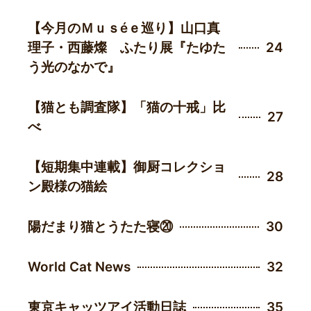
【今月のＭｕｓéｅ巡り】山口真
理子・西藤燦 ふたり展『たゆた
24
う光のなかで』
【猫とも調査隊】「猫の十戒」比
27
べ
【短期集中連載】御厨コレクショ
28
ン殿様の猫絵
陽だまり猫とうたた寝⑳
30
World Cat News
32
東京キャッツアイ活動日誌
35