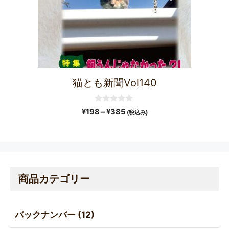
猫とも新聞Vol140
0
¥
198
–
¥
385
(税込み)
o
u
t
o
f
5
商品カテゴリー
バックナンバー
(12)