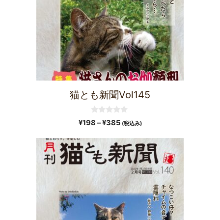
猫とも新聞Vol145
0
¥
198
–
¥
385
(税込み)
o
u
t
o
f
5