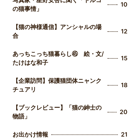
写真家・星野安杏に聞く「トルコ
10
の猫事情」
【猫の神様通信】アンシャルの場
12
合
あっちこっち猫暮らし㊺ 絵・文/
15
たけはな和子
【企業訪問】保護猫団体ニャンク
18
チュアリ
【ブックレビュー】「猫の紳士の
20
物語」
お出かけ情報
21