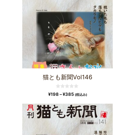
猫とも新聞Vol146
0
¥
198
–
¥
385
(税込み)
o
u
t
o
f
5