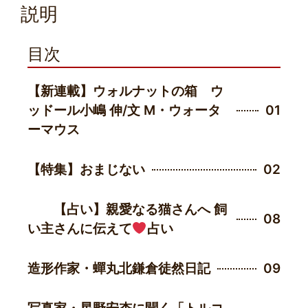
説明
目次
【新連載】ウォルナットの箱 ウ
ッドール小嶋 伸/文 M・ウォータ
01
ーマウス
【特集】おまじない
02
【占い】親愛なる猫さんへ 飼
08
い主さんに伝えて
占い
造形作家・蟬丸北鎌倉徒然日記
09