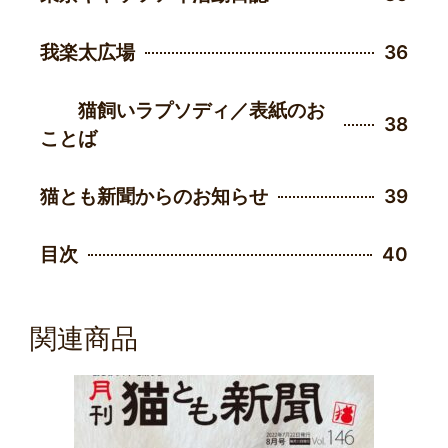
我楽太広場
36
猫飼いラプソディ／表紙のお
38
ことば
猫とも新聞からのお知らせ
39
目次
40
関連商品