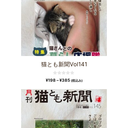
猫とも新聞Vol141
0
¥
198
–
¥
385
(税込み)
o
u
t
o
f
5