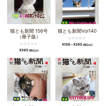
猫とも新聞 156号
猫とも新聞Vol140
（冊子版）
0
¥
198
–
¥
385
(税込み)
o
0
u
¥
385
(税込み)
o
t
u
o
t
f
o
5
f
5