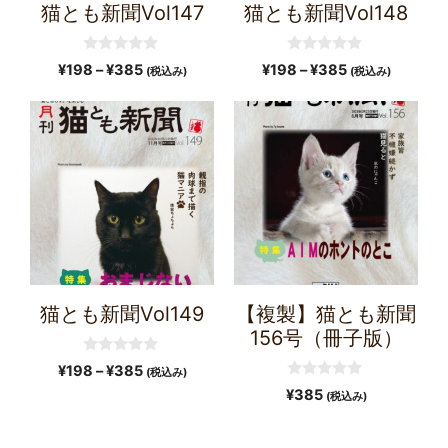
猫とも新聞Vol147
猫とも新聞Vol148
0
0
¥
198
–
¥
385
¥
198
–
¥
385
(税込み)
(税込み)
o
o
u
u
t
t
o
o
f
f
5
5
猫とも新聞Vol149
【複製】猫とも新聞
156号（冊子版）
0
¥
198
–
¥
385
(税込み)
o
0
u
¥
385
(税込み)
o
t
u
o
t
f
o