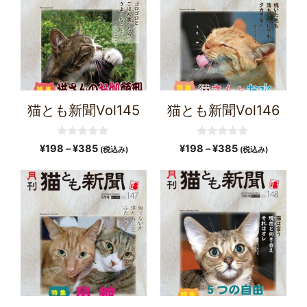
猫とも新聞Vol145
猫とも新聞Vol146
0
0
¥
198
–
¥
385
¥
198
–
¥
385
(税込み)
(税込み)
o
o
u
u
t
t
o
o
f
f
5
5